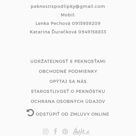
peknostispodlipky@gmail.com
Mobil:
Lenka Pechová 0915959209
Katarína Ďurečková 0949158833
UDRŽATEĽNOSŤ S PEKNOSŤAMI
OBCHODNÉ PODMIENKY
OPÝTAJ SA NÁS
STAROSTLIVOSŤ O PEKNÔSTKU
OCHRANA OSOBNÝCH ÚDAJOV
ODSTÚPIŤ OD ZMLUVY ONLINE