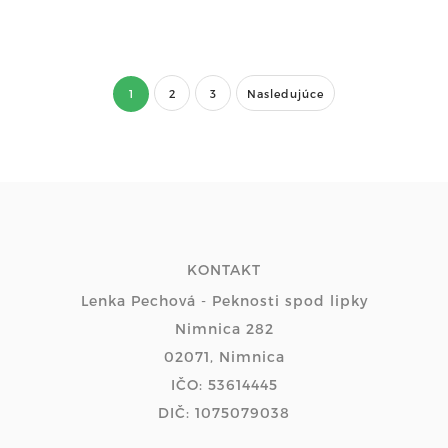
1
2
3
Nasledujúce
KONTAKT
Lenka Pechová - Peknosti spod lipky
Nimnica 282
02071, Nimnica
IČO: 53614445
DIČ: 1075079038