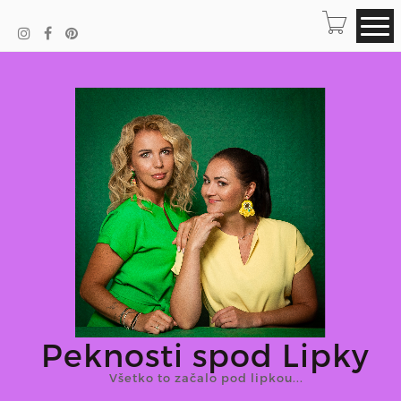
Peknosti spod Lipky
Všetko to začalo pod lipkou...