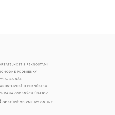
DRŽATEĽNOSŤ S PEKNOSŤAMI
BCHODNÉ PODMIENKY
PÝTAJ SA NÁS
TAROSTLIVOSŤ O PEKNÔSTKU
CHRANA OSOBNÝCH ÚDAJOV
ODSTÚPIŤ OD ZMLUVY ONLINE