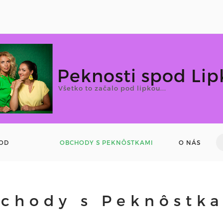
Peknosti spod Lip
Všetko to začalo pod lipkou...
OD
OBCHODY S PEKNÔSTKAMI
O NÁS
chody s Peknôstk