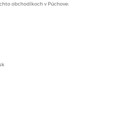
ýchto obchodíkoch v Púchove:
sk