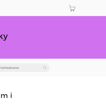
ky
ami