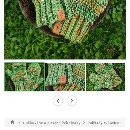
Háčkované a pletené Peknôstky
Palčiaky rukavice