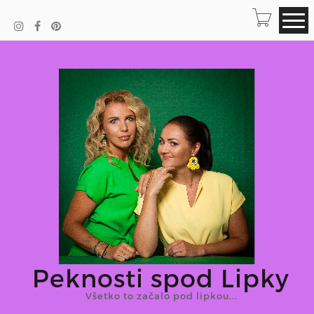
Peknosti spod Lipky
Všetko to začalo pod lipkou...