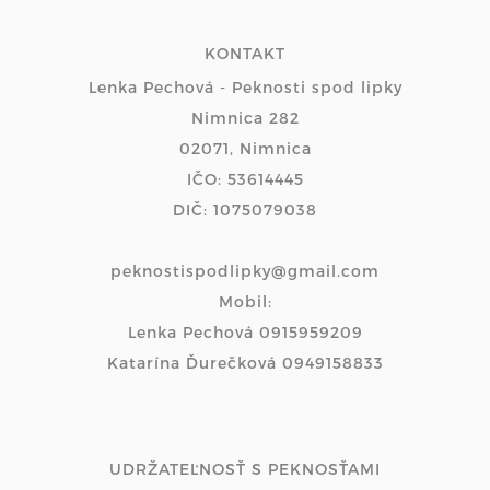
KONTAKT
Lenka Pechová - Peknosti spod lipky
Nimnica 282
02071, Nimnica
IČO: 53614445
DIČ: 1075079038
peknostispodlipky@gmail.com
Mobil:
Lenka Pechová 0915959209
Katarína Ďurečková 0949158833
UDRŽATEĽNOSŤ S PEKNOSŤAMI