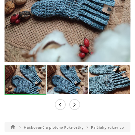
Háčkované a pletené Peknôstky
Palčiaky rukavice