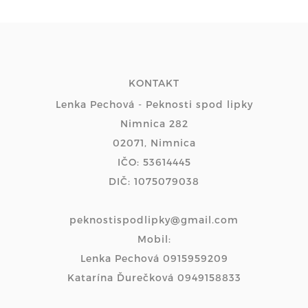
KONTAKT
Lenka Pechová - Peknosti spod lipky
Nimnica 282
02071, Nimnica
IČO: 53614445
DIČ: 1075079038
peknostispodlipky@gmail.com
Mobil:
Lenka Pechová 0915959209
Katarína Ďurečková 0949158833