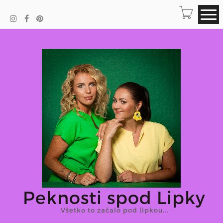
Peknosti spod Lipky
Všetko to začalo pod lipkou...