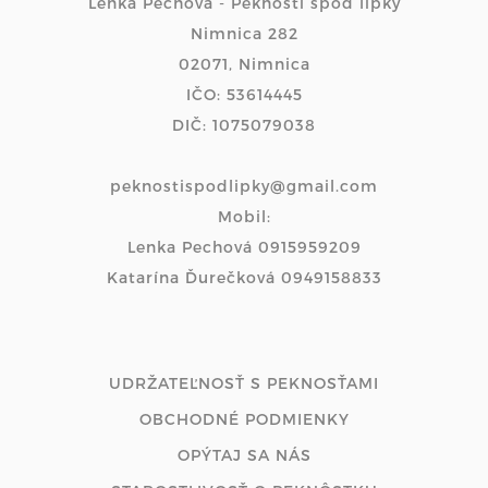
Lenka Pechová - Peknosti spod lipky
Nimnica 282
02071, Nimnica
IČO: 53614445
DIČ: 1075079038
peknostispodlipky@gmail.com
Mobil:
Lenka Pechová 0915959209
Katarína Ďurečková 0949158833
UDRŽATEĽNOSŤ S PEKNOSŤAMI
OBCHODNÉ PODMIENKY
OPÝTAJ SA NÁS