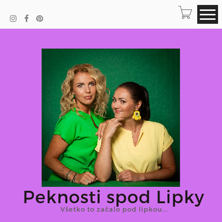
Peknosti spod Lipky
Všetko to začalo pod lipkou...