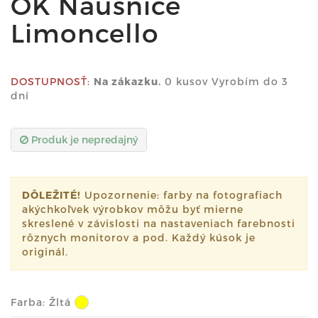
OK Náušnice
Limoncello
DOSTUPNOSŤ:
Na zákazku.
0 kusov Vyrobím do 3
dní
Produk je nepredajný
DÔLEŽITÉ!
Upozornenie: farby na fotografiach
akýchkoľvek výrobkov môžu byť mierne
skreslené v závislosti na nastaveniach farebnosti
rôznych monitorov a pod. Každý kúsok je
originál.
Farba:
Žltá