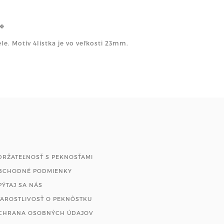
🍀
e. Motív 4lístka je vo veľkosti 23mm.
DRŽATEĽNOSŤ S PEKNOSŤAMI
BCHODNÉ PODMIENKY
PÝTAJ SA NÁS
TAROSTLIVOSŤ O PEKNÔSTKU
CHRANA OSOBNÝCH ÚDAJOV