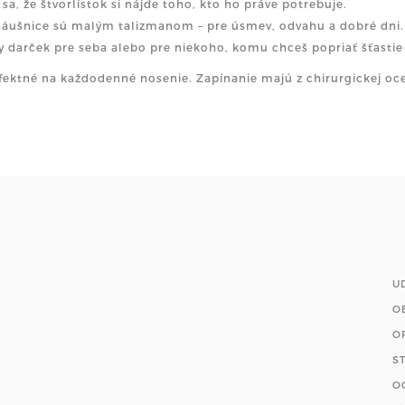
 sa, že štvorlístok si nájde toho, kto ho práve potrebuje.
náušnice sú malým talizmanom – pre úsmev, odvahu a dobré dni.
y darček pre seba alebo pre niekoho, komu chceš popriať šťastie
fektné na každodenné nosenie. Zapínanie majú z chirurgickej ocel
U
O
O
S
O