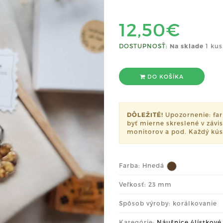
12,50€
DOSTUPNOSŤ:
Na sklade
1 kus
DO KOŠÍKA
DÔLEŽITÉ!
Upozornenie: far
byť mierne skreslené v závi
monitorov a pod. Každý kúso
Farba:
Hnedá
Veľkosť: 23 mm
Spôsob výroby: korálkovanie
Kategórie:
Náušnice 4lístkové 