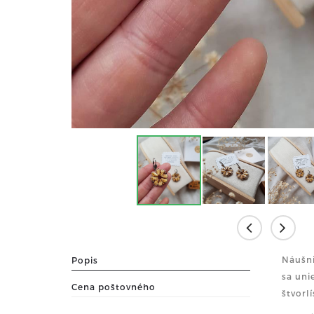
Náušni
Popis
sa uni
Cena poštovného
štvorl