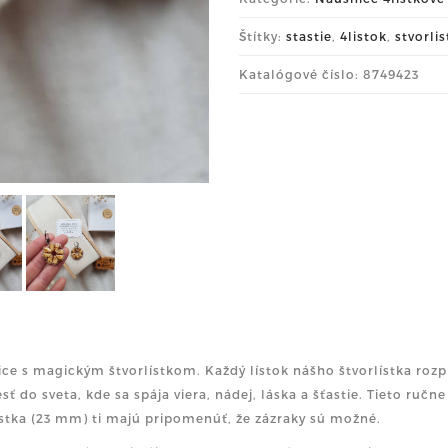
Štítky:
stastie
,
4listok
,
stvorli
Katalógové číslo: 8749423
ce s magickým štvorlístkom. Každý lístok nášho štvorlístka rozpr
esť do sveta, kde sa spája viera, nádej, láska a šťastie. Tieto r
ístka (23 mm) ti majú pripomenúť, že zázraky sú možné.