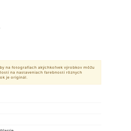
.
by na fotografiach akýchkoľvek výrobkov môžu
slosti na nastaveniach farebnosti rôznych
k je originál.
šťastie