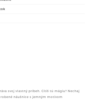
stok
áva svoj vlastný príbeh. Cítiš tú mágiu? Nechaj
učne robené náušnice s jemným motívom