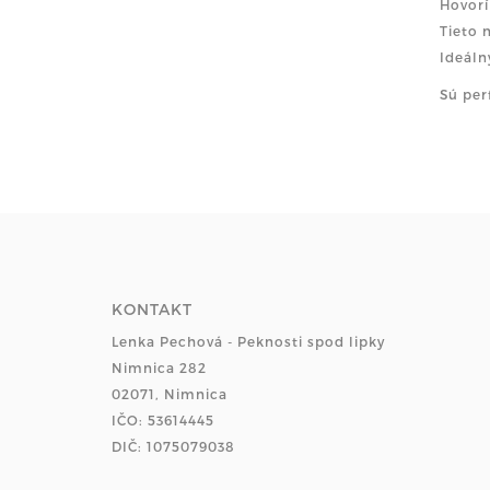
Hovorí
Tieto 
Ideáln
Sú per
KONTAKT
Lenka Pechová - Peknosti spod lipky
Nimnica 282
02071, Nimnica
IČO: 53614445
DIČ: 1075079038