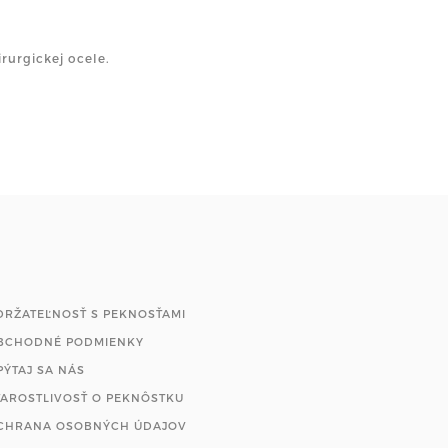
rurgickej ocele.
DRŽATEĽNOSŤ S PEKNOSŤAMI
BCHODNÉ PODMIENKY
PÝTAJ SA NÁS
TAROSTLIVOSŤ O PEKNÔSTKU
CHRANA OSOBNÝCH ÚDAJOV