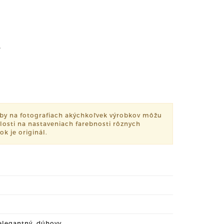
.
by na fotografiach akýchkoľvek výrobkov môžu
slosti na nastaveniach farebnosti rôznych
k je originál.
elegantný
,
dúhovy