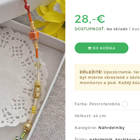
28,-€
DOSTUPNOSŤ:
Na sklade
1 kus
DO KOŠÍKA
DÔLEŽITÉ!
Upozornenie: far
byť mierne skreslené v závi
monitorov a pod. Každý kúso
Farba:
Pestrofarebná
Veľkosť: 44 cm
Kategórie:
Náhrdelníky
Štítky:
nahrdelník
,
korálkovy
,