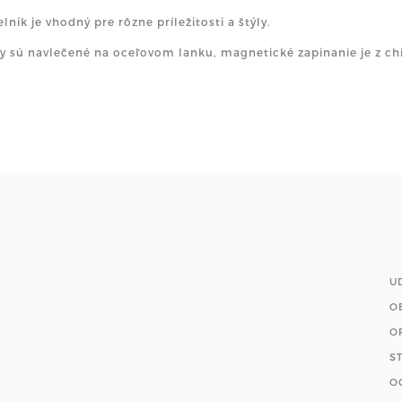
lník je vhodný pre rôzne príležitosti a štýly.
y sú navlečené na oceľovom lanku, magnetické zapinanie je z chi
U
O
O
S
O