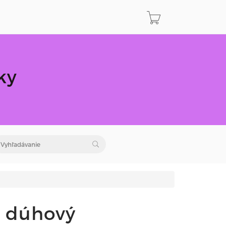
ky
k dúhový