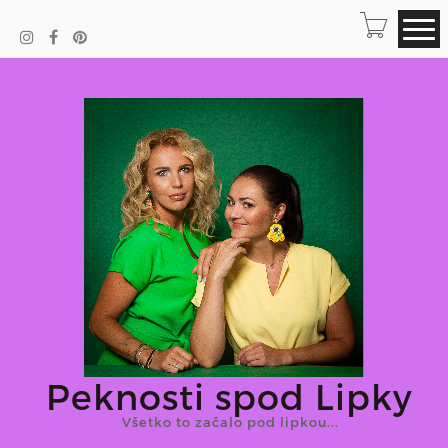
Peknosti spod Lipky
Všetko to začalo pod lipkou...