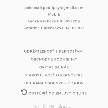
peknostispodlipky@gmail.com
Mobil:
Lenka Pechová 0915959209
Katarína Ďurečková 0949158833
UDRŽATEĽNOSŤ S PEKNOSŤAMI
OBCHODNÉ PODMIENKY
OPÝTAJ SA NÁS
STAROSTLIVOSŤ O PEKNÔSTKU
OCHRANA OSOBNÝCH ÚDAJOV
ODSTÚPIŤ OD ZMLUVY ONLINE